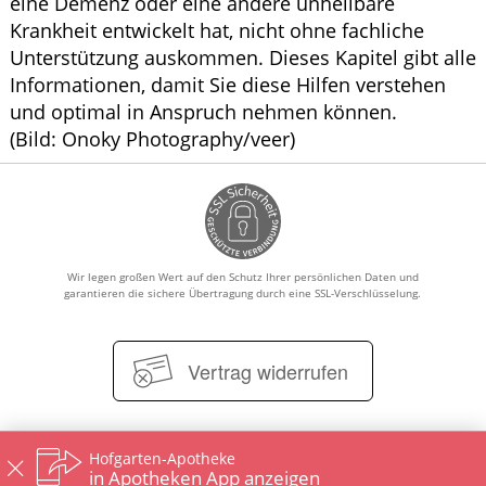
eine Demenz oder eine andere unheilbare
Krankheit entwickelt hat, nicht ohne fachliche
Unterstützung auskommen. Dieses Kapitel gibt alle
Informationen, damit Sie diese Hilfen verstehen
und optimal in Anspruch nehmen können.
(Bild: Onoky Photography/veer)
Wir legen großen Wert auf den Schutz Ihrer persönlichen Daten und
garantieren die sichere Übertragung durch eine SSL-Verschlüsselung.
Vertrag widerrufen
Hofgarten-Apotheke
Impressum
Datenschutz
Nutzungsbedingungen
in Apotheken App anzeigen