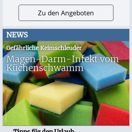
Zu den Angeboten
NEWS
Gefährliche Keimschleuder
Magen-Darm-Infekt vom
Küchenschwamm
Tipps für den Urlaub