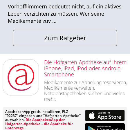
Vorhofflimmern bedeutet nicht, auf ein aktives
Leben verzichten zu müssen. Wer seine
Medikamente zuv ...
Zum Ratgeber
Die Hofgarten-Apotheke auf Ihrem
iPhone, iPad, iPod oder Android-
Smartphone
Medikamente zur Abholung reservieren,
Medikamente verwalten,
Notdienstapotheken suchen und vieles
mehr.
ApothekenApp gratis installieren, PLZ
"92237" eingeben und "Hofgarten-Apotheke"
auswählen.
Die ApothekenApp der
Hofgarten-Apotheke – die Apotheke für
unterwegs.