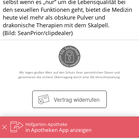
selbst wenn es „nur“ um die Lebensqualität bei
den sexuellen Funktionen geht, bietet die Medizin
heute viel mehr als obskure Pulver und
drakonische Therapien mit dem Skalpell.
(Bild: SeanPrior/clipdealer)
Wir legen großen Wert auf den Schutz Ihrer persönlichen Daten und
garantieren die sichere Übertragung durch eine SSL-Verschlüsselung.
Vertrag widerrufen
Hofgarten-Apotheke
Impressum
Datenschutz
Nutzungsbedingungen
in Apotheken App anzeigen
Widerrufsbelehrung